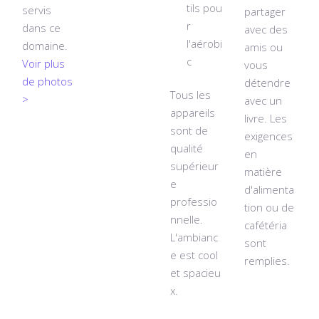
tils pou
servis
partager
r
dans ce
avec des
l'aérobi
domaine.
amis ou
c
Voir plus
vous
de photos
détendre
Tous les
>
avec un
appareils
livre.
Les
sont de
exigences
qualité
en
supérieur
matière
e
d'alimenta
professio
tion ou de
nnelle.
cafétéria
L'ambianc
sont
e est cool
remplies.
et spacieu
x.