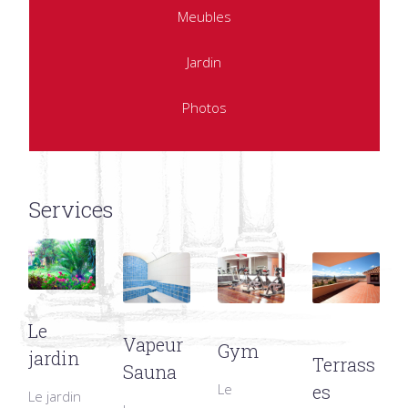
Meubles
Jardin
Photos
Services
Le
Vapeur
Gym
jardin
Terrass
Sauna
Le
es
Le jardin