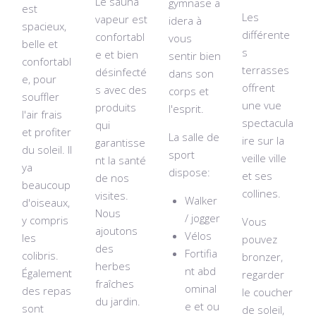
Le sauna
gymnase a
est
Les
vapeur est
idera à
spacieux,
différente
confortabl
vous
belle et
s
e et bien
sentir bien
confortabl
terrasses
désinfecté
dans son
e, pour
offrent
s avec des
corps et
souffler
une vue
produits
l'esprit.
l'air frais
spectacula
qui
et profiter
La salle de
ire sur la
garantisse
du soleil. Il
sport
veille ville
nt la santé
ya
dispose:
et ses
de nos
beaucoup
collines.
visites.
Walker
d'oiseaux,
Nous
/ jogger
y compris
Vous
ajoutons
Vélos
les
pouvez
des
Fortifia
colibris.
bronzer,
herbes
nt abd
Également
regarder
fraîches
ominal
des repas
le coucher
du jardin.
e et ou
sont
de soleil,