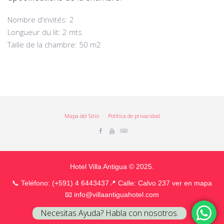
Nombre d'invités: 2
Longueur du lit: 2 mts
Taille de la chambre: 50 m2
Mapa del Sitio
Política de privacidad
Facebook
Youtube
Tripadvisor
Hotel Villa Antigua © 2025.
📞 Teléfono: (+591) 4 6443437
📍
Calle: Calvo 237 ver en mapa
📧
info@villaantiguahotel.com
Necesitas Ayuda? Habla con nosotros.