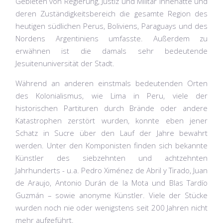
Gebieten von Regierung, Justiz und Militär innehatte und
deren Zuständigkeitsbereich die gesamte Region des
heutigen südlichen Perus, Boliviens, Paraguays und des
Nordens Argentiniens umfasste. Außerdem zu
erwähnen ist die damals sehr bedeutende
Jesuitenuniversität der Stadt.
Während an anderen einstmals bedeutenden Orten
des Kolonialismus, wie Lima in Peru, viele der
historischen Partituren durch Brände oder andere
Katastrophen zerstört wurden, konnte eben jener
Schatz in Sucre über den Lauf der Jahre bewahrt
werden. Unter den Komponisten finden sich bekannte
Künstler des siebzehnten und achtzehnten
Jahrhunderts - u.a. Pedro Ximénez de Abril y Tirado, Juan
de Araujo, Antonio Durán de la Mota und Blas Tardío
Guzmán – sowie anonyme Künstler. Viele der Stücke
wurden noch nie oder wenigstens seit 200 Jahren nicht
mehr aufgeführt.