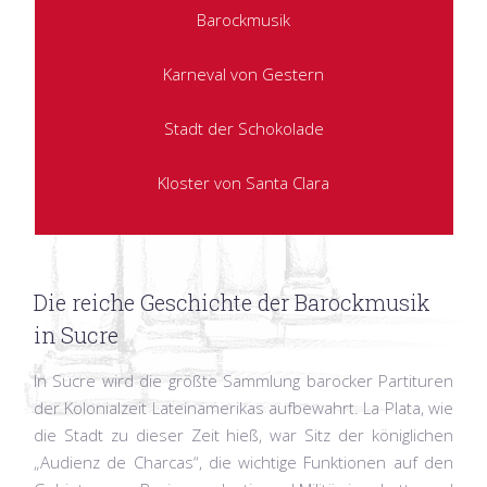
Barockmusik
Karneval von Gestern
Stadt der Schokolade
Kloster von Santa Clara
Die reiche Geschichte der Barockmusik
in Sucre
In Sucre wird die größte Sammlung barocker Partituren
der Kolonialzeit Lateinamerikas aufbewahrt. La Plata, wie
die Stadt zu dieser Zeit hieß, war Sitz der königlichen
„Audienz de Charcas“, die wichtige Funktionen auf den