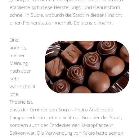
etablierte sich diese Herstellungs- und Genussform
schnell in Sucre, wodurch die Stadt in dieser Hinsicht
einen Pionierstatus innerhalb Boliviens einnahm.
Eine
andere,
meiner
Meinung
nach aber
sehr
wahrscheinl
iche,
Theorie ist,
dass der Gründer von Sucre - Pedro Anzúrez de
Camporredondo - eben nicht nur Gründer der Stadt,
sondern auch der Entdecker der Kakaopflanze in
Bolivien war. Die Verwendung von Kakao hatte seinen