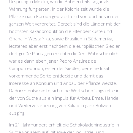
Ursprung in Mexiko, wo die Bohnen teils sogar als
Währung fungierten. In der Kolonialzeit wurde die
Pflanze nach Europa gebracht und von dort aus in der
ganzen Welt verbreitet. Derzeit sind die Länder mit der
höchsten Kakaoproduktion die Elfenbeinküste und
Ghana in Westafrika, sowie Brasilien in Südamerika,
letzteres aber erst nachdem die europäischen Siedler
dort große Plantagen errichten ließen. Wahrscheinlich
war es dann eben jener Pedro Anzúrez de
Camporredondo, einer der Siedler, der eine lokal
vorkommende Sorte entdeckte und damit das
Interesse an Konsum und Anbau der Pflanze weckte.
Dadurch entwickelte sich eine Wertschöpfungskette in
der von Sucre aus ein Impuls für Anbau, Ernte, Handel
und Weiterverarbeitung von Kakao in ganz Bolivien
ausging.
Im 21. Jahrhundert erhielt die Schokoladenindustrie in
Sucre vor allem auf Initiative der Industrie- und