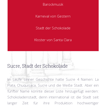
Barockmusik
Karneval von Gestern
Stadt der Schokolade
Kloster von Santa Clara
Sucre, Stadt der Schokolade
Im Laufe seiner Geschichte hatte Sucre 4 Namen: La
Plata, Chuquisaca, Sucre und die Weiße Stadt. Aber ein
fünfter Name könnte dieser Liste hinzugefügt werden:
Schokoladenstadt, denn international ist die Stadt seit
langer Zeit für ihre Produktion hochwertiger