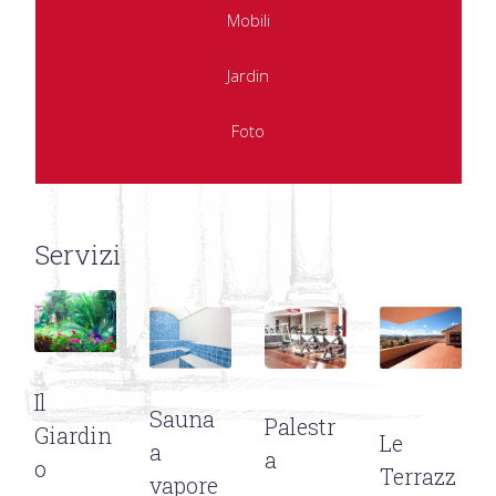
Mobili
Jardin
Foto
Servizi
Il
Sauna
Palestr
Giardin
Le
a
a
o
Terrazz
vapore