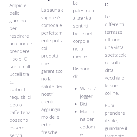
La
e
Ampio e
La sauna a
palestra ti
bello
Le
vapore è
aiuterà a
giardino
differenti
comoda e
sentirti
per
terrazze
perfettam
bene nel
respirare
offrono
ente pulita
corpo e
aria pura e
una vista
coi
nella
prendere
spettacola
prodotti
mente.
il sole. Ci
re sulla
che
sono molti
Dispone
città
garantisco
uccelli tra
di:
vecchia e
no la
cui il
le sue
salute dei
Walker/
colibri.
I
colline.
nostri
jogger
requisiti di
clienti.
Bici
cibo o
Puoi
Aggiungia
Macchi
caffetteria
prendere
mo delle
na per
possono
il sole,
erbe
addom
essere
guardare il
fresche
e
serviti.
tramonto,