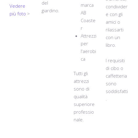
del
marca
Vedere
condivider
giardino.
AB
più foto
>
e con gli
Coaste
amici o
r
rilassarti
Attrezzi
con un
per
libro.
l'aerobi
ca
I requisiti
di cibo o
Tutti gli
caffetteria
attrezzi
sono
sono di
soddisfatti
qualità
.
superiore
professio
nale.