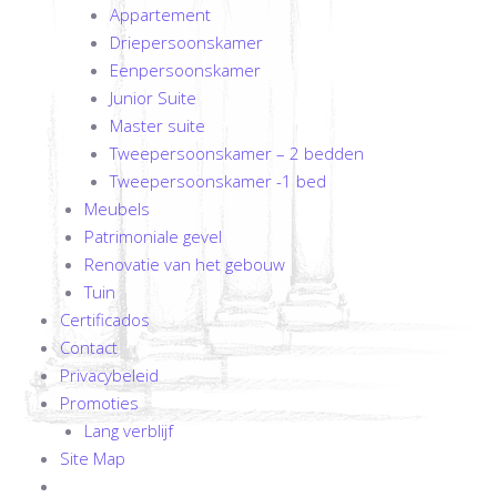
Appartement
Driepersoonskamer
Eenpersoonskamer
Junior Suite
Master suite
Tweepersoonskamer – 2 bedden
Tweepersoonskamer -1 bed
Meubels
Patrimoniale gevel
Renovatie van het gebouw
Tuin
Certificados
Contact
Privacybeleid
Promoties
Lang verblijf
Site Map