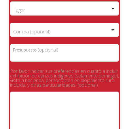
Lugar
Comida
(opcional)
(opcional)
Presupuesto
Por favor indicar sus preferencias en cuanto a incluir
exhibición de danzas indígenas (solamente domingo),
visita a hacienda; pernoctación en alojamiento rural
incluida; y otras particularidades.
(opcional)