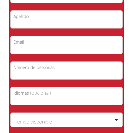
field
blank
Apellido
Email
Número de personas
(opcional)
Idiomas
Tiempo disponible