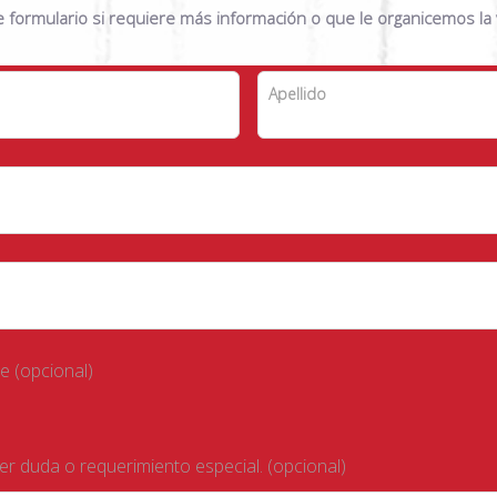
te formulario si requiere más información o que le organicemos la v
Apellido
te
(opcional)
ier duda o requerimiento especial.
(opcional)