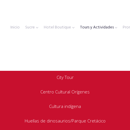
Inicio
Sucre
Hotel Boutique
Tours y Actividades
Pro
City Tour
Centro Cultural Orígenes
Cultura indígena
Huellas de dinosaurios/Parque Cretácico