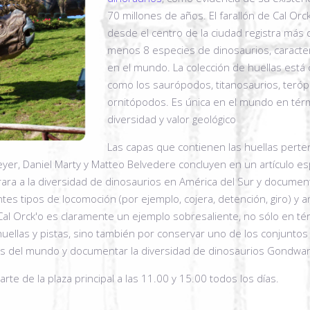
70 millones de años. El farallón de Cal Orc
desde el centro de la ciudad registra más 
menos 8 especies de dinosaurios, caracter
en el mundo. La colección de huellas est
como los saurópodos, titanosaurios, teróp
ornitópodos. Es única en el mundo en tér
diversidad y valor geológico
Las capas que contienen las huellas perten
Meyer, Daniel Marty y Matteo Belvedere concluyen en un artículo esp
ara a la diversidad de dinosaurios en América del Sur y docume
ntes tipos de locomoción (por ejemplo, cojera, detención, giro) y a
Cal Orck'o es claramente un ejemplo sobresaliente, no sólo en 
uellas y pistas, sino también por conservar uno de los conjuntos
s del mundo y documentar la diversidad de dinosaurios Gondwa
rte de la plaza principal a las 11.00 y 15.00 todos los días.