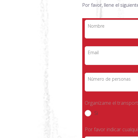
Por favor, llene el siguien
Leave
Nombre
this
field
blank
Email
Número de personas
Organízame el transpor
Si
Por favor indicar cualqu