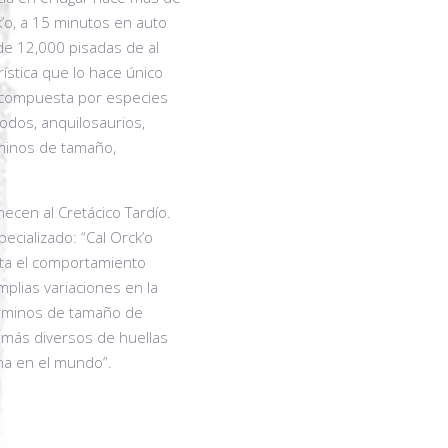
k’o, a 15 minutos en auto
de 12,000 pisadas de al
ística que lo hace único
á compuesta por especies
odos, anquilosaurios,
minos de tamaño,
ecen al Cretácico Tardío.
ecializado: “Cal Orck’o
nta el comportamiento
mplias variaciones en la
términos de tamaño de
 más diversos de huellas
na en el mundo”.