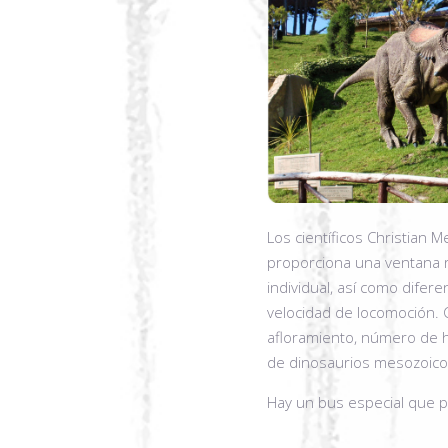
Los científicos Christian 
proporciona una ventana r
individual, así como difere
velocidad de locomoción. 
afloramiento, número de h
de dinosaurios mesozoico
Hay un bus especial que pa